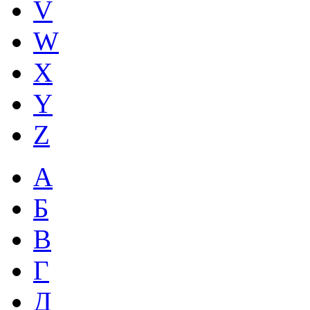
V
W
X
Y
Z
А
Б
В
Г
Д