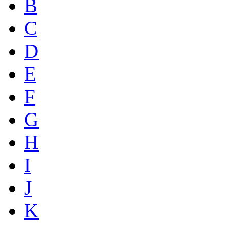
B
C
D
E
F
G
H
I
J
K