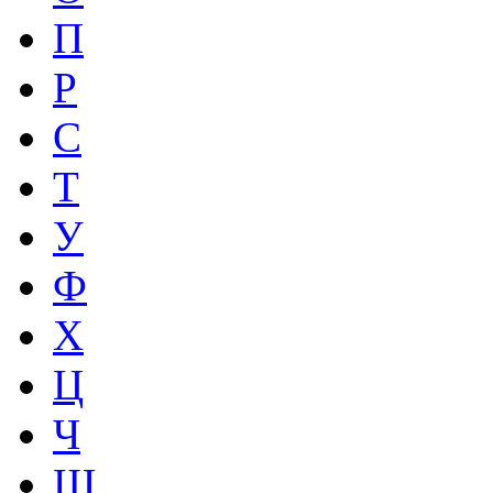
П
Р
С
Т
У
Ф
Х
Ц
Ч
Ш