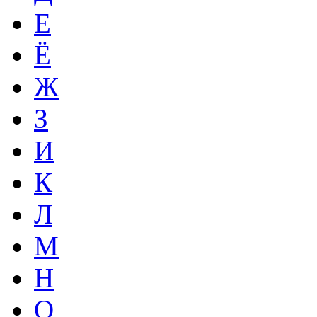
Е
Ё
Ж
З
И
К
Л
М
Н
О