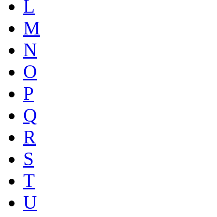
L
M
N
O
P
Q
R
S
T
U