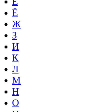
Е
Ё
Ж
З
И
К
Л
М
Н
О