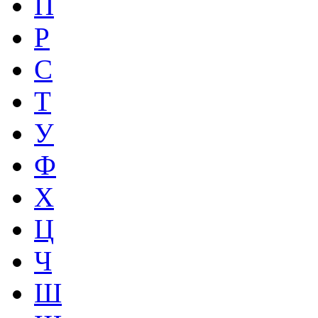
П
Р
С
Т
У
Ф
Х
Ц
Ч
Ш