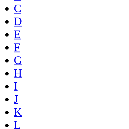
C
D
E
F
G
H
I
J
K
L