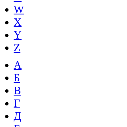
W
X
Y
Z
А
Б
В
Г
Д