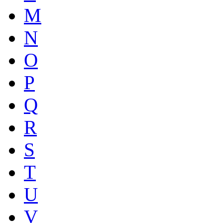
M
N
O
P
Q
R
S
T
U
V