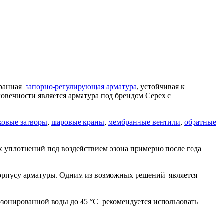
бранная
запорно-регулирующая арматура
, устойчивая к
вечности является арматура под брендом Серех с
ковые затворы
,
шаровые краны
,
мембранные вентили
,
обратные
х уплотнений под воздействием озона примерно после года
корпусу арматуры. Одним из возможных решений является
озонированной воды до 45 °C рекомендуется использовать