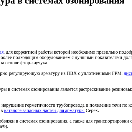
ра в системах озонирования
ия
, для корректной работы которой необходимо правильно подо
более подходящим оборудованием с лучшими показателями долго
а основе фтор-каучука.
порно-регулирующую арматуру из ПВХ с уплотнениями FPM:
дис
ры в системах озонирования является растрескивание резиновы
 нарушение герметичности трубопровода и появление течи по 
 в
каталоге запасных частей для арматуры
Серех.
бвязки в системах озонирования, а также для транспортировки 
n®).