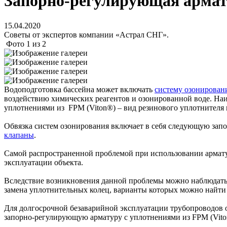
Запорно-регулирующая армату
15.04.2020
Советы от экспертов компании «Астрал СНГ».
Фото
1
из
2
Водоподготовка бассейна может включать
систему озонирован
воздействию химических реагентов и озонированной воде. Наи
уплотнениями из FPM (Viton®) – вид резинового уплотнителя н
Обвязка систем озонирования включает в себя следующую за
клапаны
.
Самой распространенной проблемой при использовании армату
эксплуатации объекта.
Вследствие возникновения данной проблемы можно наблюдать
замена уплотнительных колец, варианты которых можно найти
Для долгосрочной безаварийной эксплуатации трубопроводов о
запорно-регулирующую арматуру с уплотнениями из FPM (Vito