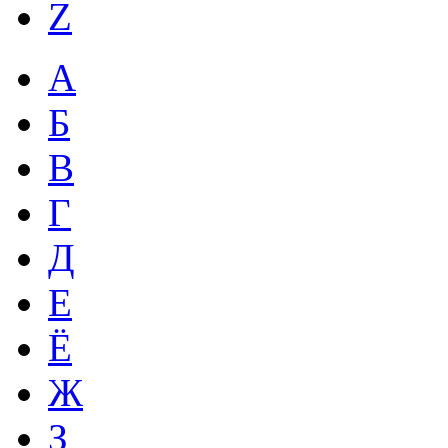
Z
А
Б
В
Г
Д
Е
Ё
Ж
З