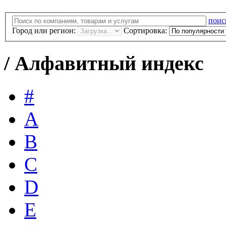
поис
Город или регион:
Сортировка:
/
Алфавитный индекс
#
A
B
C
D
E