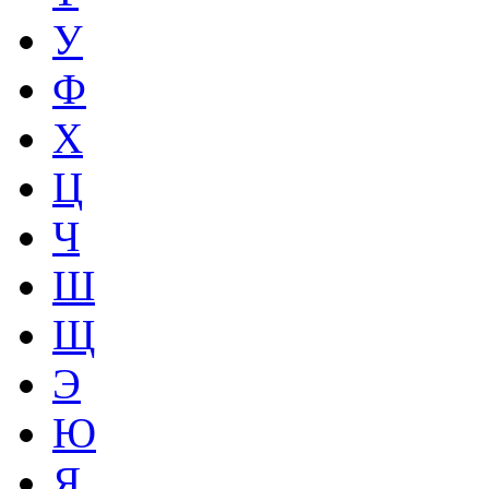
У
Ф
Х
Ц
Ч
Ш
Щ
Э
Ю
Я