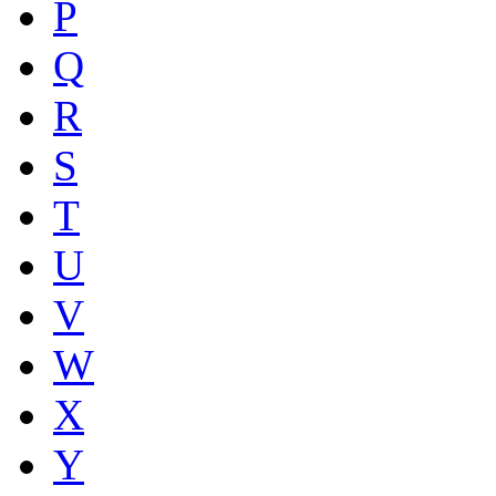
P
Q
R
S
T
U
V
W
X
Y