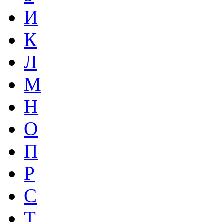
И
К
Л
М
Н
О
П
Р
С
Т