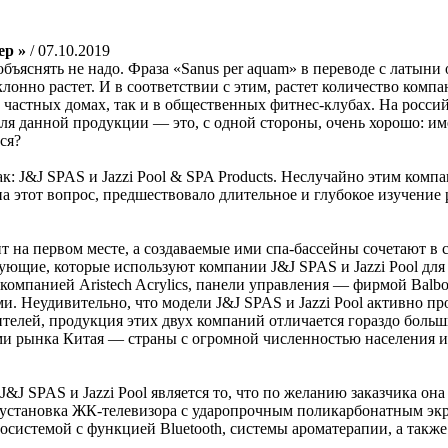
ер »
/ 07.10.2019
яснять не надо. Фраза «Sanus per aquam» в переводе с латыни оз
клонно растет. И в соответствии с этим, растет количество ко
 частных домах, так и в общественных фитнес-клубах. На росс
еля данной продукции — это, с одной стороны, очень хорошо: им
ся?
к: J&J SPAS и Jazzi Pool & SPA Products. Неслучайно этим комп
а этот вопрос, предшествовало длительное и глубокое изучение
ит на первом месте, а создаваемые ими спа-бассейны сочетают 
щие, которые используют компании J&J SPAS и Jazzi Pool для
компанией Aristech Acrylics, панели управления — фирмой Balbo
. Неудивительно, что модели J&J SPAS и Jazzi Pool активно пр
ителей, продукция этих двух компаний отличается гораздо боль
иями рынка Китая — страны с огромной численностью населения 
&J SPAS и Jazzi Pool является то, что по желанию заказчика о
 установка ЖК-телевизора с ударопрочным поликарбонатным эк
системой с функцией Bluetooth, системы ароматерапии, а также