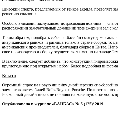
Широкий спектр, предлагаемых от тенков акрила, позволяет за
решению спа-зоны.
Особого внимания заслуживает потрясающая новинка — спа от
распоряжении замечательный домашний тренажерный зал с колич
Таким образом, подобрать себе спа-бассейн смогут даже самые
американского рынков, и разница только в стране сборки, то ц
американских производителей, благодаря сборке в Китае. Напри
свое производство и сборку осуществляет именно на заводе Jazz
В заключение, следует добавить, что конструкция гидромассаж
круглогодично под открытым небом. Более подробная информа
Кстати
Огромный спрос на новую линейку дизайнерских спа-бассейнов
элементов автомобилей Rolls-Royce и Porsche. Полностью поз
Роскошный дизайн никак не повлиял на конечную стоимость п
Опубликовано в журнале «БАНБАС» № 5 (125)/ 2019