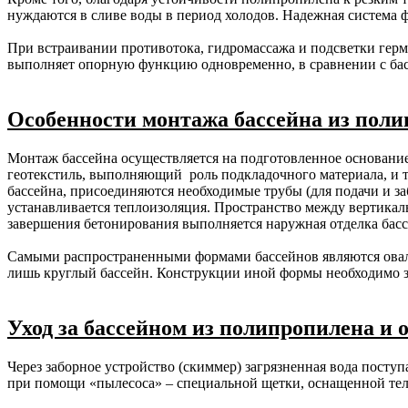
нуждаются в сливе воды в период холодов. Надежная система фи
При встраивании противотока, гидромассажа и подсветки герм
выполняет опорную функцию одновременно, в сравнении с бас
Особенности монтажа бассейна из пол
Монтаж бассейна осуществляется на подготовленное основание
геотекстиль, выполняющий роль подкладочного материала, и т
бассейна, присоединяются необходимые трубы (для подачи и за
устанавливается теплоизоляция. Пространство между вертикал
завершения бетонирования выполняется наружная отделка басс
Самыми распространенными формами бассейнов являются овал,
лишь круглый бассейн. Конструкции иной формы необходимо заг
Уход за бассейном из полипропилена и 
Через заборное устройство (скиммер) загрязненная вода поступ
при помощи «пылесоса» – специальной щетки, оснащенной тел