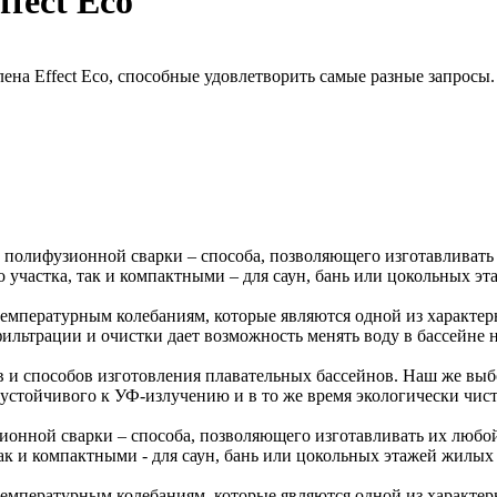
fect Eco
ена Effect Eco, способные удовлетворить самые разные запросы.
 полифузионной сварки – способа, позволяющего изготавливать
участка, так и компактными – для саун, бань или цокольных эт
температурным колебаниям, которые являются одной из характе
льтрации и очистки дает возможность менять воду в бассейне не
в и способов изготовления плавательных бассейнов. Наш же вы
 устойчивого к УФ-излучению и в то же время экологически чист
нной сварки – способа, позволяющего изготавливать их любой
ак и компактными - для саун, бань или цокольных этажей жилых
температурным колебаниям, которые являются одной из характе