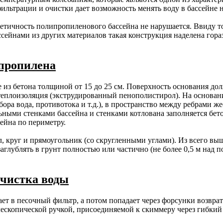
льтрации и очистки дает возможность менять воду в бассейне не
етичность полипропиленового бассейна не нарушается. Ввиду т
сейнами из других материалов такая конструкция наделена гор
ипропилена
 из бетона толщиной от 15 до 25 см. Поверхность основания до
еплоизоляция (экструдированный пенополистирол). На основани
бора вода, противотока и т.д.), в пространство между ребрами 
ьными стенками бассейна и стенками котлована заполняется бе
ейна по периметру.
 круг и прямоугольник (со скругленными углами). Из всего вы
лублять в грунт полностью или частично (не более 0,5 м над п
очистка воды
ает в песочный фильтр, а потом попадает через форсунки возвра
ескопической ручкой, присоединяемой к скиммеру через гибкий