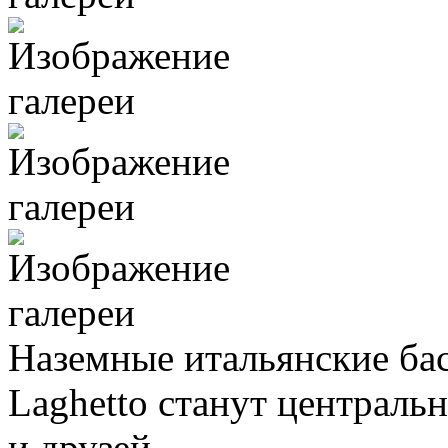
Наземные итальянские б
Laghetto станут централь
и друзей.