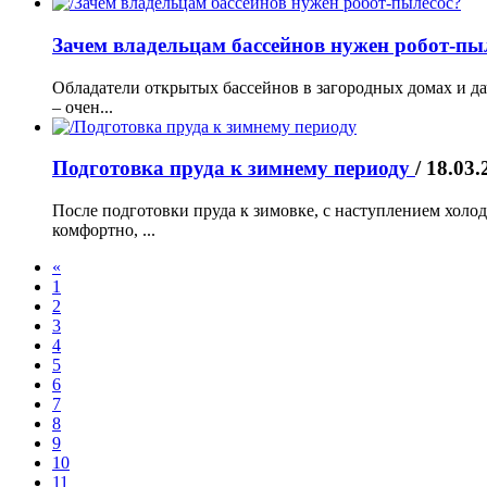
Зачем владельцам бассейнов нужен робот-пы
Обладатели открытых бассейнов в загородных домах и да
– очен...
Подготовка пруда к зимнему периоду
/ 18.03
После подготовки пруда к зимовке, с наступлением холод
комфортно, ...
«
1
2
3
4
5
6
7
8
9
10
11