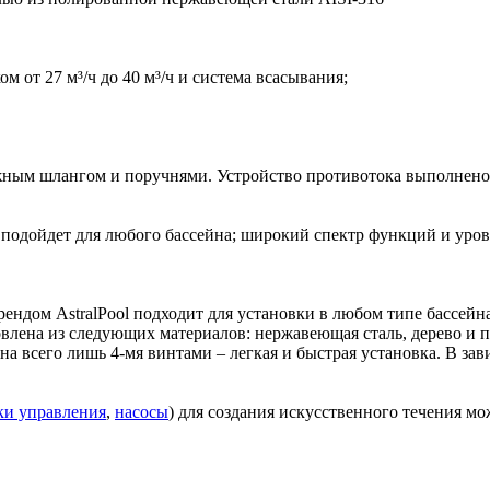
 от 27 м³/ч до 40 м³/ч и система всасывания;
ным шлангом и поручнями. Устройство противотока выполнено 
подойдет для любого бассейна; широкий спектр функций и уров
ендом AstralPool подходит для установки в любом типе бассейн
овлена из следующих материалов: нержавеющая сталь, дерево и 
йна всего лишь 4-мя винтами – легкая и быстрая установка. В з
ки управления
,
насосы
) для создания искусственного течения мож