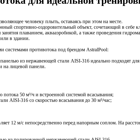
отока для идеальной трениров
зволяющее человеку плыть, оставаясь при этом на месте.
нный спортивно-оздоровительный объект, сочетающий в себе к
занятия плаванием, аквааэробикой, а также проведения гидром
или в здании.
и системами противотока под брендом AstralPool:
 панелью из нержавеющей стали AISI-316 идеально подходят для
ки на лицевой панели.
 потока 50 м³/ч и встроенной системой всасывания;
и AISI-316 со скоростью всасывания до 30 м³/час;
ляет 12 м/с непосредственно перед напорным соплом. На расстоян
лью из полированной нержавеющей стали AISI-316