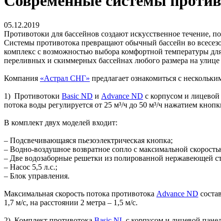
Современные системы против
05.12.2019
Противотоки для бассейнов создают искусственное течение, по
Системы противотока превращают обычный бассейн во всесезо
комплекс с возможностью выбора комфортной температуры для 
переливных и скиммерных бассейнах любого размера на улице 
Компания
«Астрал СНГ»
предлагает ознакомиться с нескольким
1) Противотоки
Basic ND
и
Advance ND
с корпусом и лицевой
потока воды регулируется от 25 м³/ч до 50 м³/ч нажатием кноп
В комплект двух моделей входит:
– Подсвечивающаяся пьезоэлектрическая кнопка;
– Водно-воздушное возвратное сопло с максимальной скоростью
– Две водозаборные решетки из полированной нержавеющей стал
– Насос 5,5 л.с.;
– Блок управления.
Максимальная скорость потока противотока
Advance ND
состав
1,7 м/с, на расстоянии 2 метра – 1,5 м/с.
2) Комплект противотока
Basic NL
с корпусом и лицевой пане