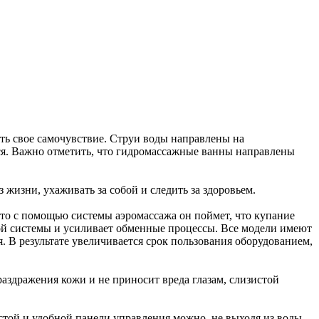
ь свое самочувствие. Струи воды направлены на
ся. Важно отметить, что гидромассажные ванны направлены
жизни, ухаживать за собой и следить за здоровьем.
 то с помощью системы аэромассажа он поймет, что купание
ой системы и усиливает обменные процессы. Все модели имеют
 В результате увеличивается срок пользования оборудованием,
раздражения кожи и не приносит вреда глазам, слизистой
той и удобной панели управления можно, не выходя из воды,