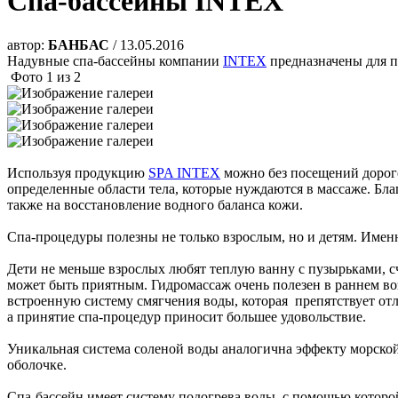
Спа-бассейны INTEX
автор:
БАНБАС
/ 13.05.2016
Надувные спа-бассейны компании
INTEX
предназначены для п
Фото
1
из
2
Используя продукцию
SPA INTEX
можно без посещений дорого
определенные области тела, которые нуждаются в массаже. Б
также на восстановление водного баланса кожи.
Спа-процедуры полезны не только взрослым, но и детям. Именн
Дети не меньше взрослых любят теплую ванну с пузырьками, с
может быть приятным. Гидромассаж очень полезен в раннем в
встроенную систему смягчения воды, которая препятствует отл
а принятие спа-процедур приносит большее удовольствие.
Уникальная система соленой воды аналогична эффекту морской 
оболочке.
Спа-бассейн имеет систему подогрева воды, с помощью которо