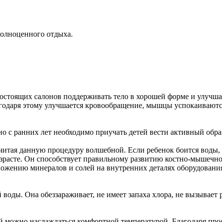
олноценного отдыха.
стоящих салонов поддерживать тело в хорошей форме и улучшат
лагодаря этому улучшается кровообращение, мышцы успокаивают
о с ранних лет необходимо приучать детей вести активный образ 
читая данную процедуру волшебной. Если ребенок боится воды,
озрасте. Он способствует правильному развитию костно-мышечн
ожению минералов и солей на внутренних деталях оборудования.
воды. Она обеззараживает, не имеет запаха хлора, не вызывает 
й можно наслаждаться комфортной температурой. Благодаря прос